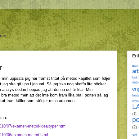
ours.
Eti
r
#me
ar
bokr
 i min uppsats jag har främst tittat på metod kapitlet som följer
dato
 jag ska gå upp i januari. Så jag ska nog skaffa lite böcker
en
en analys sedan hoppas jag att denna del är klar. Min
bra metod men att det inte kom fram lika bra i texten så jag
fant
ckat fram källor som stödjer mina argument.
syn
L
(1)
om i:
p
010/07/examen-metod-idealtyper.html
(2)
2010/06/examen-metod.html
svt