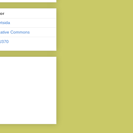
or
rtsida
eative Commons
U370