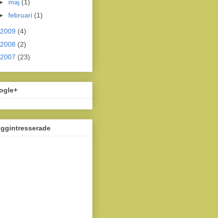
►
maj
(1)
►
februari
(1)
2009
(4)
2008
(2)
2007
(23)
ogle+
oggintresserade