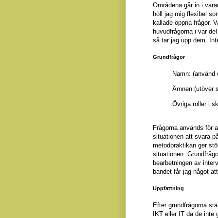
Områdena går in i varan
höll jag mig flexibel so
kallade öppna frågor. Va
huvudfrågorna i var de
så tar jag upp dem. Int
Grundfrågor
Namn: (använd e
Ämnen:(utöver 
Övriga roller i 
Frågorna används för a
situationen att svara p
metodpraktikan ger stöd
situationen. Grundfrågo
bearbetningen av inter
bandet får jag något att
Uppfattning
Efter grundfrågorna stä
IKT eller IT då de inte