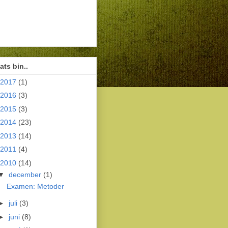
ts bin..
2017
(1)
2016
(3)
2015
(3)
2014
(23)
2013
(14)
2011
(4)
2010
(14)
▼
december
(1)
Examen: Metoder
►
juli
(3)
►
juni
(8)