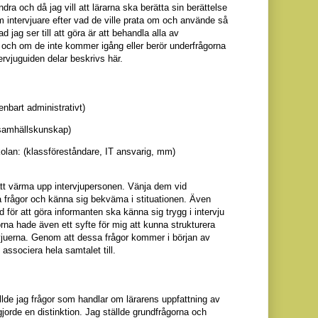
dra och då jag vill att lärarna ska berätta sin berättelse
m intervjuare efter vad de ville prata om
och använde så
d jag ser till att göra är att behandla alla av
l och om de inte kommer igång eller berör underfrågorna
ervjuguiden delar beskrivs här.
nbart administrativt)
samhällskunskap)
skolan: (klassföreståndare, IT ansvarig, mm)
tt värma upp intervjupersonen. Vänja dem vid
å frågor och känna sig bekväma i stituationen. Även
 för att göra informanten ska känna sig trygg i intervju
rna hade även ett syfte för mig att kunna strukturera
vjuerna. Genom att dessa frågor kommer i början av
 associera hela samtalet till.
llde jag frågor som handlar om lärarens uppfattning av
 gjorde en distinktion. Jag ställde grundfrågorna och