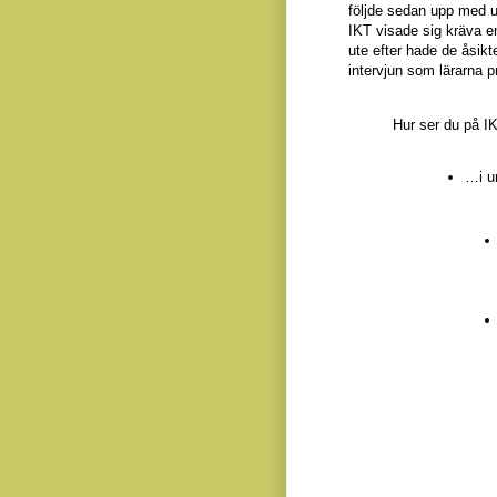
följde sedan upp med 
IKT visade sig kräva e
ute efter hade de åsikt
intervjun som lärarna 
Hur ser du på I
…i u