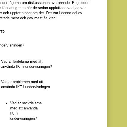
underfrågorna om diskussionen avstannade. Begreppet
n förklaring men när de sedan uppfattade vad jag var
er och uppfattningar om det. Det var i denna del av
pratade mest och gav mest åsikter.
KT?
ndervisningen?
Vad är fördelarna med att
använda IKT i undervisningen?
Vad är problemen med att
använda IKT i undervisningen
Vad är nackdelarna
med att använda
IKT i
undervisningen?