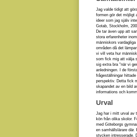
Jag valde tidigt att gör
formen gör det möjligt 
ideer som jag själv int
Gotab, Stockholm, 2004
De tar även upp att sam
stora erfarenheter
inom
människors vardagliga 
områden då det lämpar 
vi vill veta hur männis
som fick mig att välja 
sig extra bra "när vi ge
anledningen. I de första
frågeställningar hittad
perspektiv. Detta fick 
skapandet av
en bild a
informations och komm
Urval
Jag har i mitt urval av
kön från olika skolor. F
med Göteborgs gymnasi
en samhällslärare där
stycken intresserade. 