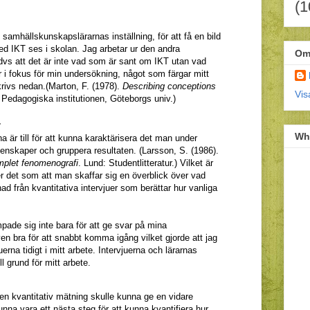
(1
 i samhällskunskapslärarnas inställning, för att
få en bild
ed IKT ses i skolan.
Jag arbetar ur den andra
Om
dvs att det är inte vad som är sant om IKT utan vad
 i fokus för min undersökning, något som färgar mitt
rivs nedan.(Marton, F. (1978).
Describing conceptions
Vis
 Pedagogiska institutionen, Göteborgs univ.
)
r
Wh
a är till för att kunna karaktärisera det man under
genskaper och gruppera resultaten. (Larsson, S. (1986).
emplet fenomenografi
. Lund: Studentlitteratur.) Vilket är
ser det som att man skaffar sig en överblick över vad
nad från kvantitativa intervjuer som berättar hur vanliga
pade sig inte bara för att ge svar på mina
ven bra för att snabbt komma igång vilket gjorde att jag
erna tidigt i mitt arbete. Intervjuerna och lärarnas
ill grund för mitt arbete.
 en kvantitativ mätning skulle kunna ge en vidare
unna vara ett nästa steg för att kunna kvantifiera hur