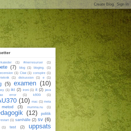
ketter
rkateder
(1)
#merresurser
(1)
bete
(7)
blog
(1)
bloging.
(1)
ecension
(1)
Citat
(1)
conspire
(1)
rteknik
(1)
diskussion
(1)
e
(1)
examen
(10)
g
(5)
ikt
(2)
it
(2)
asy
(1)
ironi
(1)
java
tax error
(1)
k800i
(1)
AU370
(10)
mac
(1)
meta
metod
(3)
mumma.nu
(1)
edagogik
(12)
politik
sv
(6)
samhälle
(2)
restart
(1)
uppsats
test
(2)
(1)