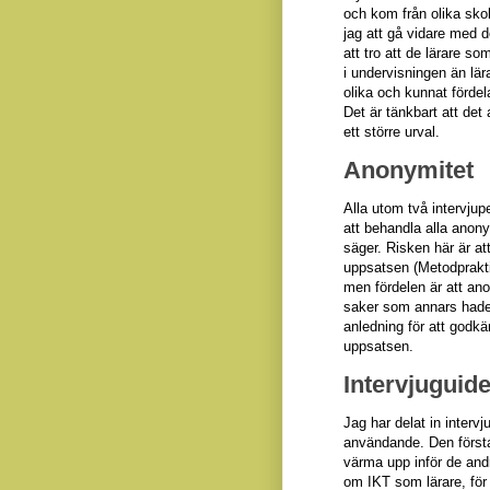
och
kom från olika
sko
jag att gå vidare med 
att tro att de lärare so
i undervisningen än lära
olika och kunnat förde
Det är tänkbart att
det
ett större urval.
Anonymitet
Alla utom två intervjup
att behandla alla anony
säger. Risken här är a
uppsatsen (Metodprakti
men fördelen är att a
no
saker som annars hade 
anledning för att godkän
uppsatsen.
Intervjuguid
Jag har delat in intervj
användande. Den första
värma upp inför de andr
om IKT som lärare, för 