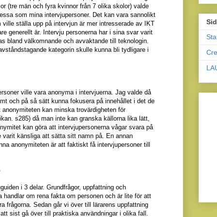
lor
(
tre män och fyra kvinnor från 7 olika skolor
)
valde
dessa som mina intervjupersoner.
Det kan vara sannolikt
Sid
m ville ställa upp på intervjun är mer intresserade av IKT
re generellt är.
Intervju personerna har i sina svar varit
Sta
las bland välkomnande och avvaktande till teknologin.
avståndstagande
kategorin skulle kunna bli tydligare i
Cr
LA
ersoner ville vara anonyma i intervjuerna. Jag valde då
mt och på så sätt kunna fokusera på innehållet i det de
tt anonymiteten kan minska trovärdigheten för
kan. s285) då man inte kan granska källorna lika lätt,
nymitet kan göra att intervjupersonerna vågar svara på
varit känsliga att sätta sitt namn på.
En annan
na anonymiteten är att faktiskt få intervjupersoner till
e
uguiden i 3 delar. Grundfrågor, uppfattning och
 handlar om rena fakta om personen och är lite för att
a frågorna. Sedan går vi över till lärarens uppfattning
att sist gå över till praktiska användn
ingar i olika f
all.