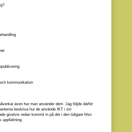
ig?
ehandling
net
publicering
 och kommunikation
:
åverkar även hur man använder dem. Jag följde därför
manterna beskriva hur de använde IKT i sin
e givetvis redan kommit in på det i den tidigare frlsn
 uppfattning.