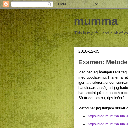
mumma
This is my life.. and a bit of y
2010-12-05
Examen: Metode
Idag har jag återigen tagit tag
med uppdatering. Planen är att
igen att referera under rubrik
handledare ansåg att jag hade 
har arbetat på texten och plo
Så är det bra nu, tips idéer?
Metod har jag tidigare skrivit 
http://blog.mumma.nu/2
http://blog.mumma.nu/