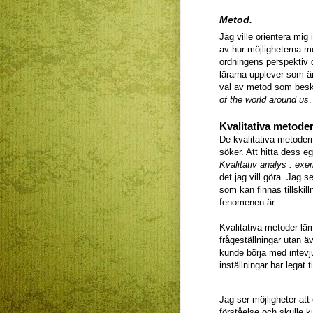
Metod.
Jag ville orientera mig
av hur möjligheterna m
ordningens perspektiv 
lärarna upplever som är
val av metod som besk
of the world around us
.
Kvalitativa metode
De kvalitativa metodern
söker. Att hitta dess e
Kvalitativ analys : ex
det jag vill göra. Jag 
som kan finnas tillskill
fenomenen är.
Kvalitativa metoder läm
frågeställningar utan ä
kunde börja med intevju
inställningar har legat t
Jag ser möjligheter att
förståelse och skulle k