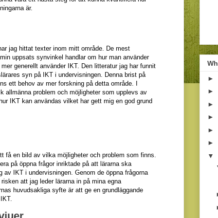
ningarna är.
 har jag hittat texter inom mitt område. De mest
r min uppsats synvinkel handlar om hur man använder
Wha
 mer generellt använder IKT. Den litteratur jag har funnit
slärares syn på IKT i undervisningen.
Denna brist på
►
 finns ett behov av mer forskning på detta område
. I
►
ock allmänna problem och möjligheter som upplevs av
 hur IKT kan användas
vilket har gett mig en god grund
►
►
►
►
att få en bild av vilka möjligheter och problem som finns.
▼
era på öppna frågor inriktade på att lärarna ska
ng av IKT i undervisningen. Genom de
öppna
frågorna
risken att jag leder lärarna in på mina egna
ernas huvudsakliga syfte är att ge en grundläggande
 IKT.
vjuer