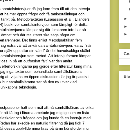
a samtalsintervjuer då jag kom fram till att den intervju
att ha mer öppna frågor och få tankeställningar och
►
e tänkt på. Metodpraktikan (Esaiasson et.al , Elanders
) beskriver samtalsintervjuer som lämpligt för detta.
►
talintervjuerna lämpar sig där forskaren inte har så
►
 ämnet
och där resultatet ska säga något om
erfarenheter. Det finns enligt Metodpraktikan fem
sig extra väl att använda samtalsintervjuer
, varav
"när
kor själv uppfattar sin värld" är det huvudsakliga
skälet
Go
samtalsintervjun
som metod
. Att intervjuformen lämpar
r oss in på ett outforskat fält" var den andra
 efterforskningarna jag gjorde efter litteratur kring mina
e jag inga texter som behandlade samhällslärarens
Bl
mig att vilja ha en öppen diskussion där jag
är passiv i
v hur samhällslärarna ser på den ny utvecklad
unikations teknologin.
 testpersoner haft som mål att nå samhällslärare av olika
ör att få tag i lärarna arbetade jag mig igenom en lista
eskolor och frågade om jag kunde få en intervju med
. Redan här skedde en
naturlig
filtrering då jag fick 7
Då dessa uppfyllde mina krav på jämn könsfördelning