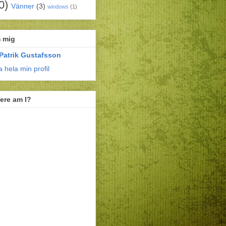
0)
Vänner
(3)
windows
(1)
 mig
Patrik Gustafsson
a hela min profil
ere am I?