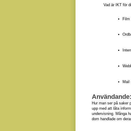
Vad är IKT för d
Film
Ordb
Inter
Webb
Mail
Användande
Hur man ser på saker p
upp med att låta infor
undervisning. Många had
dom handlade om deras