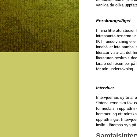
vanliga de olika uppfatt
Forskningsläget
I mina litteraturstudier
intressanta texterna u
IKT i undervisning eller
innehåller inte samhäll
literatur visar att det
literaturen beskrivs d
lärare och exempel på
för min undersökning
.
Intervjuer
Intervjuernas syfte är 
*Intervjuerna ska fokus
förmedla sin uppfattni
kommer jag att
minska 
uppfattningar
. Intervju
insikt i lärarnas syn på
Samtalsinter