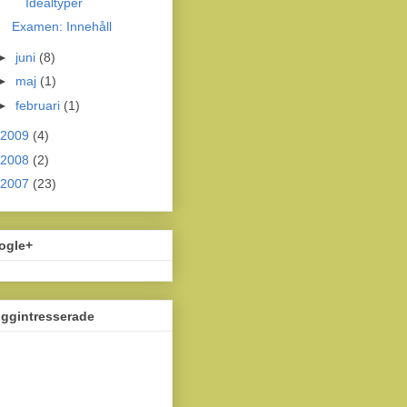
Idealtyper
Examen: Innehåll
►
juni
(8)
►
maj
(1)
►
februari
(1)
2009
(4)
2008
(2)
2007
(23)
ogle+
oggintresserade