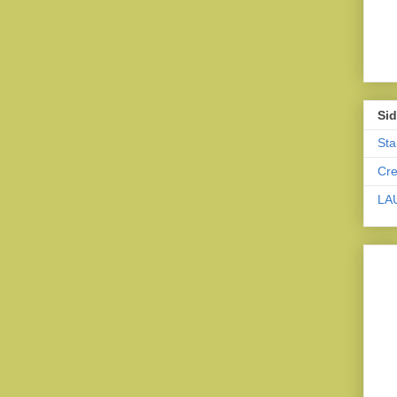
Sid
Sta
Cr
LA