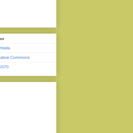
or
rtsida
eative Commons
U370