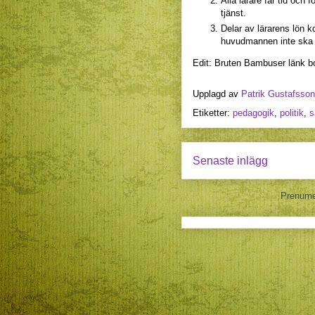
Alla lärare får tid och 
tjänst.
Delar av lärarens lön k
huvudmannen inte ska 
Edit: Bruten Bambuser länk bo
Upplagd av
Patrik Gustafsson
Etiketter:
pedagogik
,
politik
,
s
Senaste inlägg
Prenume