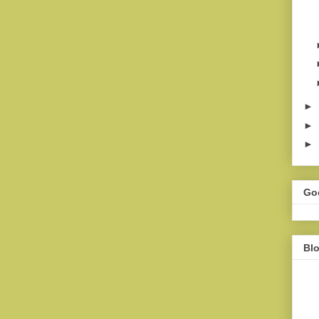
►
►
►
Go
Bl