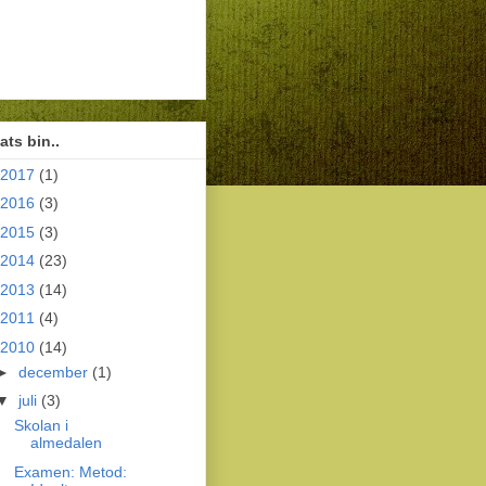
ts bin..
2017
(1)
2016
(3)
2015
(3)
2014
(23)
2013
(14)
2011
(4)
2010
(14)
►
december
(1)
▼
juli
(3)
Skolan i
almedalen
Examen: Metod: