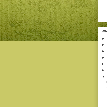
Wha
►
►
►
►
►
►
▼