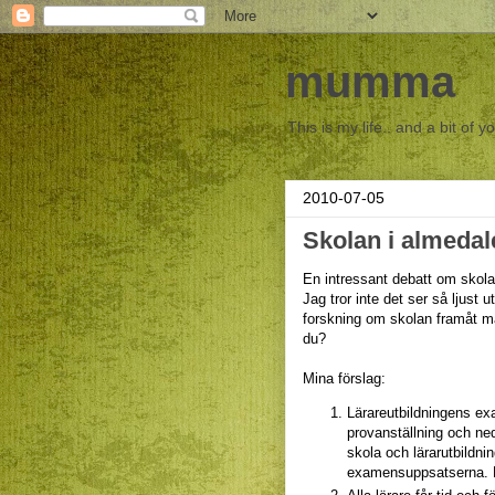
mumma
This is my life.. and a bit of y
2010-07-05
Skolan i almedal
En intressant debatt om skolan
Jag tror inte det ser så ljus
forskning om skolan framåt må
du?
Mina förslag:
Lärareutbildningens ex
provanställning och ned
skola och lärarutbildni
examensuppsatserna. Ko