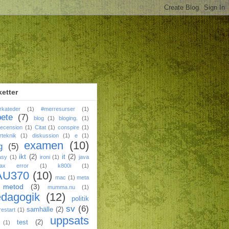
ketter
rkateder
(1)
#merresurser
(1)
bete
(7)
blog
(1)
bloging.
(1)
ecension
(1)
Citat
(1)
conspire
(1)
rteknik
(1)
diskussion
(1)
e
(1)
examen
(10)
g
(5)
ikt
(2)
it
(2)
asy
(1)
ironi
(1)
java
tax error
(1)
k800i
(1)
AU370
(10)
mac
(1)
meta
metod
(3)
mumma.nu
(1)
edagogik
(12)
politik
sv
(6)
samhälle
(2)
restart
(1)
uppsats
test
(2)
(1)