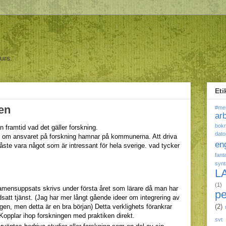
ours.
Eti
en
#me
ar
bokr
 framtid vad det gäller forskning.
dato
t ut om ansvaret på forskning hamnar på kommunerna. Att driva
en
ste vara något som är intressant för hela sverige. vad tycker
fant
syn
L
(1)
amensuppsats skrivs under första året som lärare då man har
p
satt tjänst. (Jag har mer långt gående ideer om integrering av
ngen, men detta är en bra början) Detta verklighets förankrar
(2)
pplar ihop forskningen med praktiken direkt.
svt