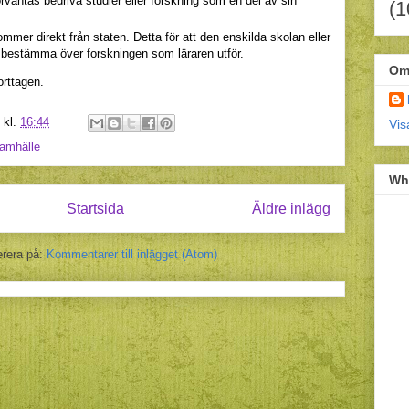
förväntas bedriva studier eller forskning som en del av sin
(1
ommer direkt från staten. Detta för att den enskilda skolan eller
bestämma över forskningen som läraren utför.
Om
rttagen.
kl.
16:44
Vis
amhälle
Wh
Startsida
Äldre inlägg
rera på:
Kommentarer till inlägget (Atom)