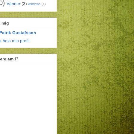
0)
Vänner
(3)
windows
(1)
 mig
Patrik Gustafsson
a hela min profil
ere am I?