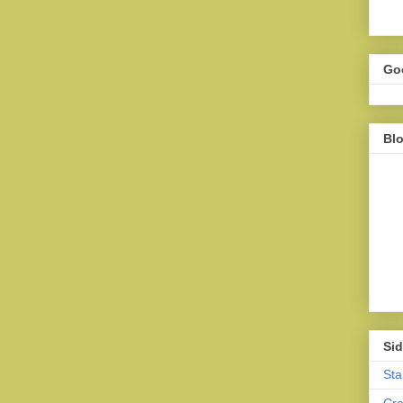
Go
Bl
Sid
Sta
Cr