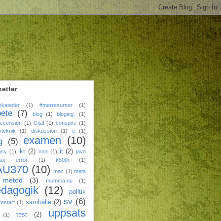
ketter
rkateder
(1)
#merresurser
(1)
bete
(7)
blog
(1)
bloging.
(1)
ecension
(1)
Citat
(1)
conspire
(1)
rteknik
(1)
diskussion
(1)
e
(1)
examen
(10)
g
(5)
ikt
(2)
it
(2)
asy
(1)
ironi
(1)
java
tax error
(1)
k800i
(1)
AU370
(10)
mac
(1)
meta
metod
(3)
mumma.nu
(1)
edagogik
(12)
politik
sv
(6)
samhälle
(2)
restart
(1)
uppsats
test
(2)
(1)