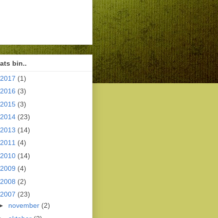
ts bin..
2017
(1)
2016
(3)
2015
(3)
2014
(23)
2013
(14)
2011
(4)
2010
(14)
2009
(4)
2008
(2)
2007
(23)
►
november
(2)