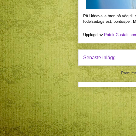
På Uddevalla bron på väg till
födelsedagsfest, bordsspel. 
Upplagd av
Patrik Gustafsson
Senaste inlägg
Prenume