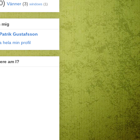
0)
Vänner
(3)
windows
(1)
 mig
Patrik Gustafsson
a hela min profil
ere am I?