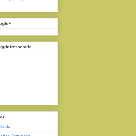
ogle+
oggintresserade
or
rtsida
eative Commons