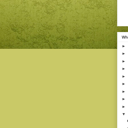
Wha
►
►
►
►
►
►
►
►
►
▼