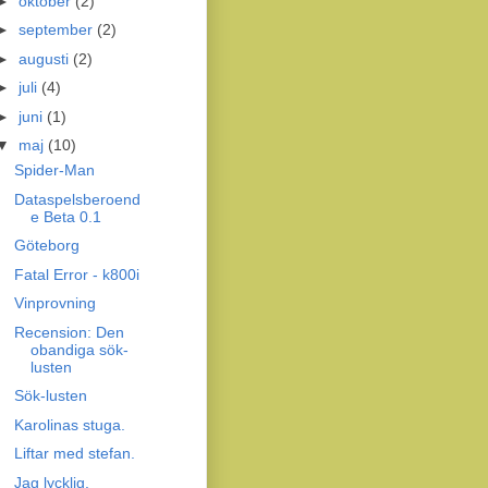
►
oktober
(2)
►
september
(2)
►
augusti
(2)
►
juli
(4)
►
juni
(1)
▼
maj
(10)
Spider-Man
Dataspelsberoend
e Beta 0.1
Göteborg
Fatal Error - k800i
Vinprovning
Recension: Den
obandiga sök-
lusten
Sök-lusten
Karolinas stuga.
Liftar med stefan.
Jag lycklig.