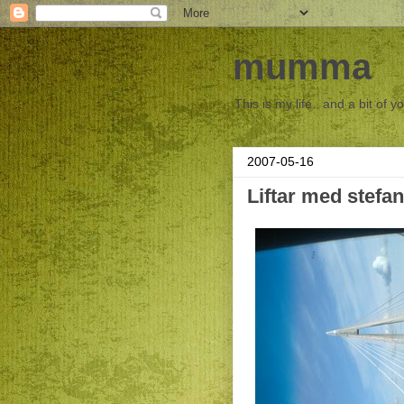
mumma
This is my life.. and a bit of y
2007-05-16
Liftar med stefan