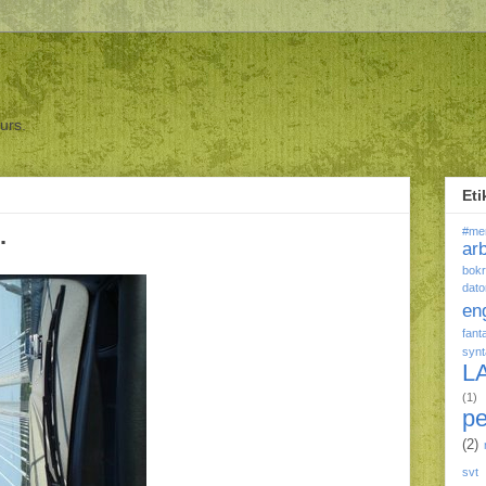
ours.
Eti
.
#me
ar
bokr
dato
en
fant
syn
L
(1)
p
(2)
svt