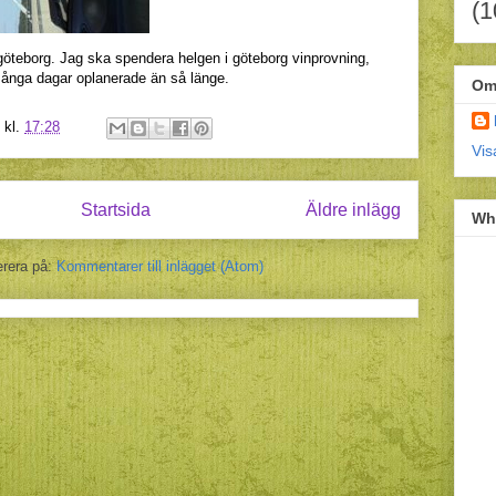
(1
 göteborg. Jag ska spendera helgen i göteborg vinprovning,
Många dagar oplanerade än så länge.
Om
kl.
17:28
Vis
Startsida
Äldre inlägg
Wh
rera på:
Kommentarer till inlägget (Atom)